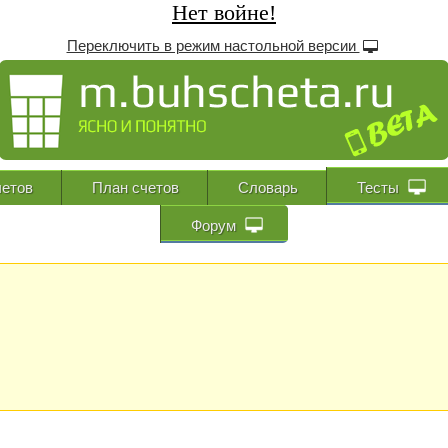
Нет войне!
Переключить в режим настольной версии
етов
План счетов
Словарь
Тесты
Форум